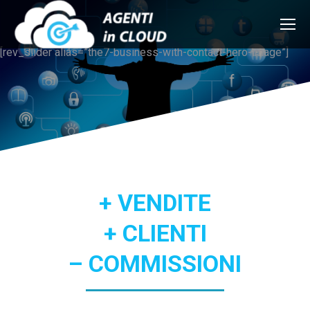
[rev_slider alias=”the7-business-with-contact-hero-image”]
+ VENDITE
+ CLIENTI
– COMMISSIONI