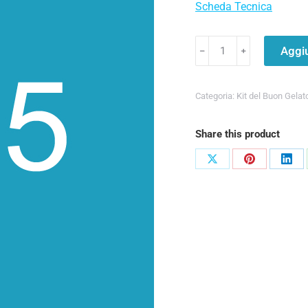
Scheda Tecnica
Aggiu
﹣
﹢
Categoria:
Kit del Buon Gelat
Share this product