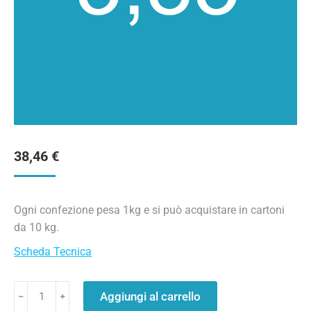
38,46
€
Ogni confezione pesa 1kg e si può acquistare in cartoni
da 10 kg.
Scheda Tecnica
Aggiungi al carrello
﹣
﹢