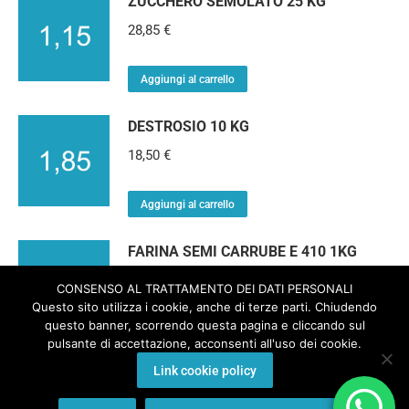
ZUCCHERO SEMOLATO 25 KG
28,85
€
Aggiungi al carrello
DESTROSIO 10 KG
18,50
€
Aggiungi al carrello
FARINA SEMI CARRUBE E 410 1KG
47,95
€
CONSENSO AL TRATTAMENTO DEI DATI PERSONALI
Questo sito utilizza i cookie, anche di terze parti. Chiudendo
questo banner, scorrendo questa pagina e cliccando sul
Aggiungi al carrello
pulsante di accettazione, acconsenti all'uso dei cookie.
Link cookie policy