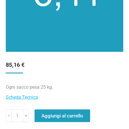
85,16
€
Ogni sacco pesa 25 kg.
Scheda Tecnica
Aggiungi al carrello
﹣
﹢