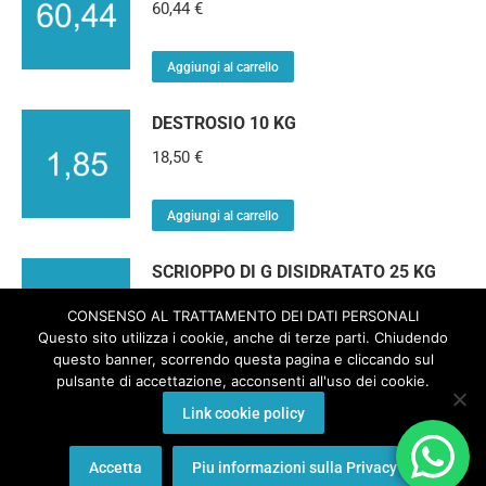
60,44
€
Aggiungi al carrello
DESTROSIO 10 KG
18,50
€
Aggiungi al carrello
SCRIOPPO DI G DISIDRATATO 25 KG
45,33
€
CONSENSO AL TRATTAMENTO DEI DATI PERSONALI
Questo sito utilizza i cookie, anche di terze parti. Chiudendo
questo banner, scorrendo questa pagina e cliccando sul
Aggiungi al carrello
pulsante di accettazione, acconsenti all'uso dei cookie.
Link cookie policy
Accetta
Piu informazioni sulla Privacy
© 2024 DESIGN BY WEB HIPER