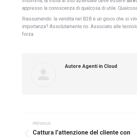
Insomma, la visita al sito aziendale deve essere
un’e
appresso la conoscenza di qualcosa di utile. Qualcos
Riassumendo: la vendita nel B2B è un gioco che si vinc
importanza? Assolutamente no. Associato alle tecnolog
forza.
Autore
Agenti in Cloud
Commento
PREVIOUS
di
Cattura l’attenzione del cliente con
Stile