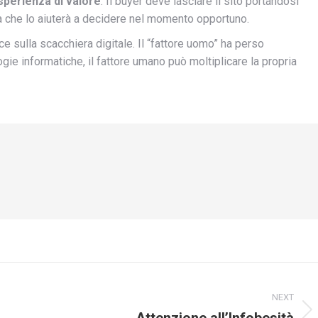
sperienza di valore
. Il buyer deve lasciare il sito portandosi
a che lo aiuterà a decidere nel momento opportuno.
e sulla scacchiera digitale. Il “fattore uomo” ha perso
ie informatiche, il fattore umano può moltiplicare la propria
NEXT
Attenzione all’Infobesità
Numero