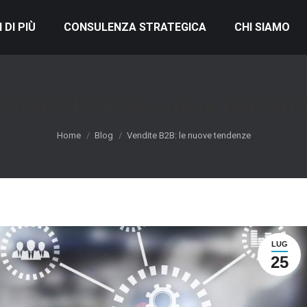
 DI PIÙ
CONSULENZA STRATEGICA
CHI SIAMO
endite B2B: le nuove tenden
You are here:
Home
Blog
Vendite B2B: le nuove tendenze
LUG
25