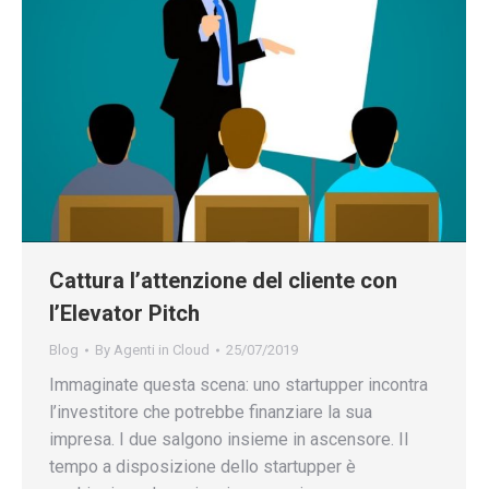
Cattura l’attenzione del cliente con
l’Elevator Pitch
Blog
By
Agenti in Cloud
25/07/2019
Immaginate questa scena: uno startupper incontra
l’investitore che potrebbe finanziare la sua
impresa. I due salgono insieme in ascensore. Il
tempo a disposizione dello startupper è